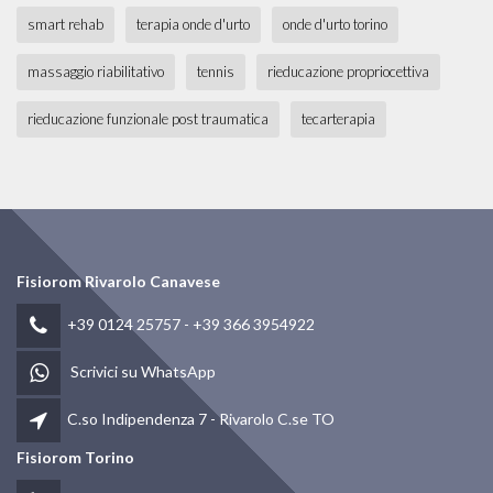
smart rehab
terapia onde d'urto
onde d'urto torino
massaggio riabilitativo
tennis
rieducazione propriocettiva
rieducazione funzionale post traumatica
tecarterapia
Fisiorom Rivarolo Canavese
+39 0124 25757
-
+39 366 3954922
Scrivici su WhatsApp
C.so Indipendenza 7 - Rivarolo C.se TO
Fisiorom Torino