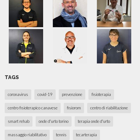
TAGS
coronavirus
covid-19
prevenzione
fisioterapia
centro fisioterapico canavese
fisiorom
centro di riabilitazione
smart rehab
onde d'urto torino
terapia onde d'urto
massaggio riabilitativo
tennis
tecarterapia