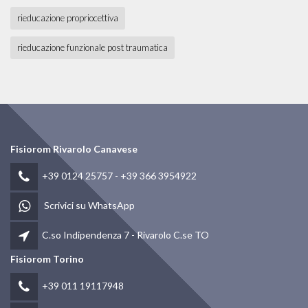
rieducazione propriocettiva
rieducazione funzionale post traumatica
Fisiorom Rivarolo Canavese
+39 0124 25757
-
+39 366 3954922
Scrivici su WhatsApp
C.so Indipendenza 7 - Rivarolo C.se TO
Fisiorom Torino
+39 011 19117948