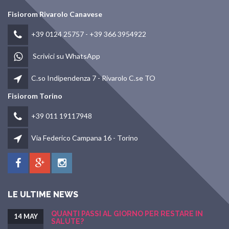
Fisiorom Rivarolo Canavese
+39 0124 25757
-
+39 366 3954922
Scrivici su WhatsApp
C.so Indipendenza 7 - Rivarolo C.se TO
Fisiorom Torino
+39 011 19117948
Via Federico Campana 16 - Torino
LE ULTIME NEWS
QUANTI PASSI AL GIORNO PER RESTARE IN
14 MAY
SALUTE?