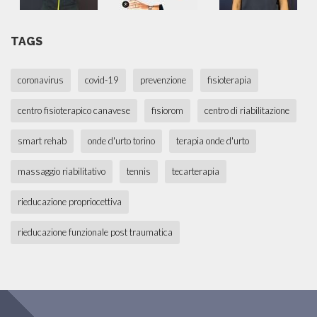
TAGS
coronavirus
covid-19
prevenzione
fisioterapia
centro fisioterapico canavese
fisiorom
centro di riabilitazione
smart rehab
onde d'urto torino
terapia onde d'urto
massaggio riabilitativo
tennis
tecarterapia
rieducazione propriocettiva
rieducazione funzionale post traumatica