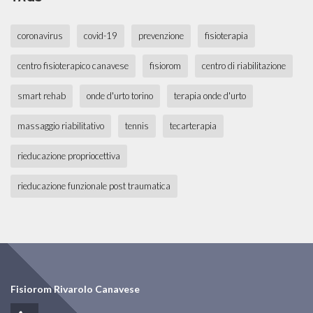
coronavirus
covid-19
prevenzione
fisioterapia
centro fisioterapico canavese
fisiorom
centro di riabilitazione
smart rehab
onde d'urto torino
terapia onde d'urto
massaggio riabilitativo
tennis
tecarterapia
rieducazione propriocettiva
rieducazione funzionale post traumatica
Fisiorom Rivarolo Canavese