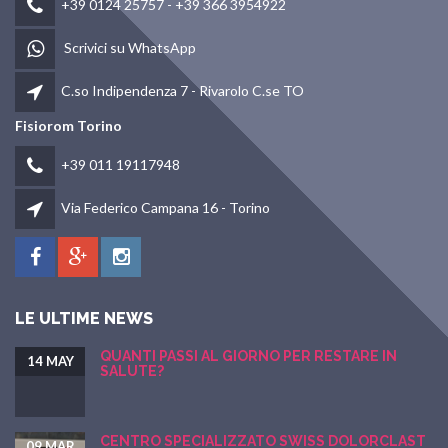
+39 0124 25757
-
+39 366 3954922
Scrivici su WhatsApp
C.so Indipendenza 7 - Rivarolo C.se TO
Fisiorom Torino
+39 011 19117948
Via Federico Campana 16 - Torino
LE ULTIME NEWS
QUANTI PASSI AL GIORNO PER RESTARE IN
14 MAY
SALUTE?
CENTRO SPECIALIZZATO SWISS DOLORCLAST
09 MAR