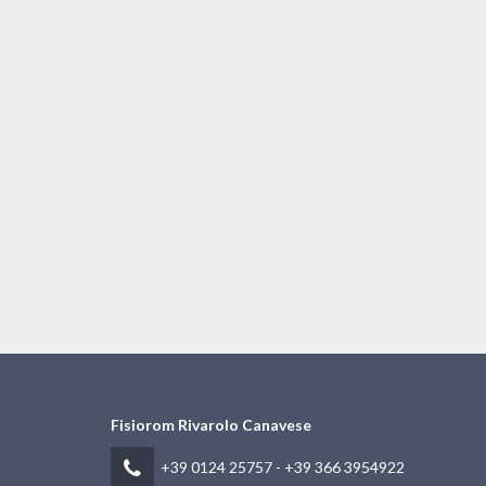
Fisiorom Rivarolo Canavese
+39 0124 25757
-
+39 366 3954922