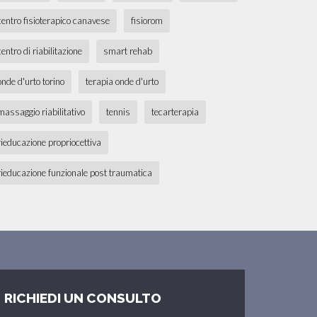
centro fisioterapico canavese
fisiorom
centro di riabilitazione
smart rehab
onde d'urto torino
terapia onde d'urto
massaggio riabilitativo
tennis
tecarterapia
rieducazione propriocettiva
rieducazione funzionale post traumatica
RICHIEDI UN CONSULTO