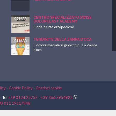
CENTRO SPECIALIZZATO SWISS
09 MAR
DOLORCLAST ACADEMY
Onde d'urto ortopediche
TENDINITE DELLA ZAMPA D’OCA
01 MAR
Il dolore mediale al ginocchio - La Zampa
d'oca
licy
-
Cookie Policy
-
Gestisci cookie
- Tel
+39 0124 25757
-
+39 366 3954922
39 011 19117948