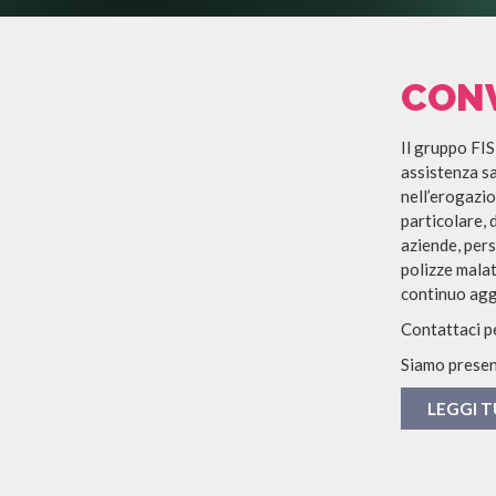
CON
Il gruppo FI
assistenza sa
nell’erogazio
particolare, 
aziende, per
polizze malat
continuo aggi
Contattaci p
Siamo presen
LEGGI 