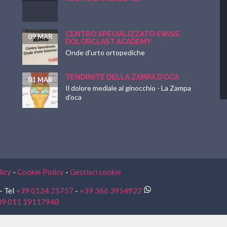
CENTRO SPECIALIZZATO SWISS
09 MAR
DOLORCLAST ACADEMY
Onde d'urto ortopediche
TENDINITE DELLA ZAMPA D’OCA
01 MAR
Il dolore mediale al ginocchio - La Zampa
d'oca
licy
-
Cookie Policy
-
Gestisci cookie
- Tel
+39 0124 25757
-
+39 366 3954922
39 011 19117948