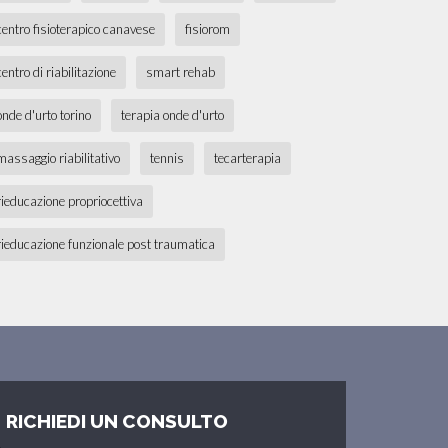
centro fisioterapico canavese
fisiorom
centro di riabilitazione
smart rehab
onde d'urto torino
terapia onde d'urto
massaggio riabilitativo
tennis
tecarterapia
rieducazione propriocettiva
rieducazione funzionale post traumatica
RICHIEDI UN CONSULTO