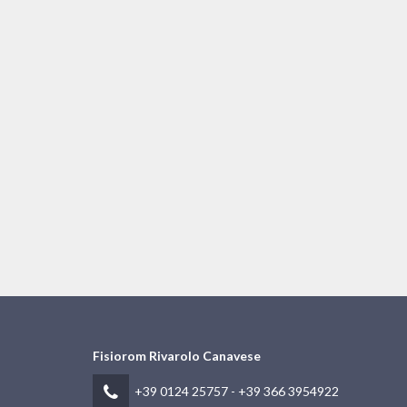
Fisiorom Rivarolo Canavese
+39 0124 25757
-
+39 366 3954922