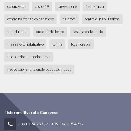
coronavirus
covid-19
prevenzione
fisioterapia
centro fisioterapico canavese
fisiorom
centro di riabilitazione
smart rehab
onde d'urto torino
terapia onde d'urto
massaggio riabilitativo
tennis
tecarterapia
rieducazione propriocettiva
rieducazione funzionale post traumatica
Fisiorom Rivarolo Canavese
+39 0124 25757
-
+39 366 3954922