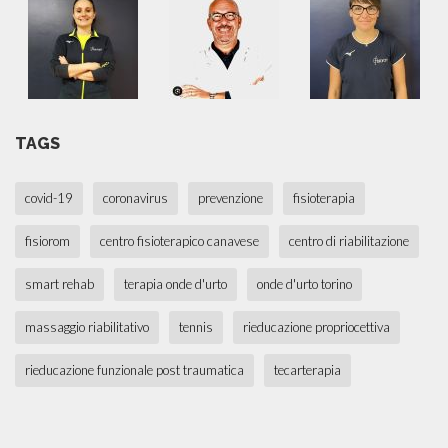
TAGS
covid-19
coronavirus
prevenzione
fisioterapia
fisiorom
centro fisioterapico canavese
centro di riabilitazione
smart rehab
terapia onde d'urto
onde d'urto torino
massaggio riabilitativo
tennis
rieducazione propriocettiva
rieducazione funzionale post traumatica
tecarterapia