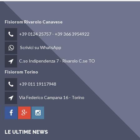
Fisiorom Rivarolo Canavese
+39 0124 25757
-
+39 366 3954922
Scrivici su WhatsApp
C.so Indipendenza 7 - Rivarolo C.se TO
Fisiorom Torino
+39 011 19117948
Via Federico Campana 16 - Torino
LE ULTIME NEWS