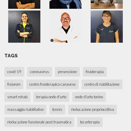
TAGS
covid-19
coronavirus
prevenzione
fisioterapia
fisiorom
centro fisioterapico canavese
centro di riabilitazione
smart rehab
terapia onde d'urto
onde d'urto torino
massaggio riabilitativo
tennis
rieducazione propriocettiva
rieducazione funzionale post traumatica
tecarterapia