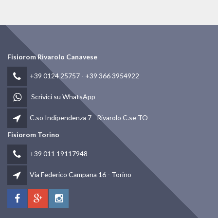
Fisiorom Rivarolo Canavese
+39 0124 25757
-
+39 366 3954922
Scrivici su WhatsApp
C.so Indipendenza 7 - Rivarolo C.se TO
Fisiorom Torino
+39 011 19117948
Via Federico Campana 16 - Torino